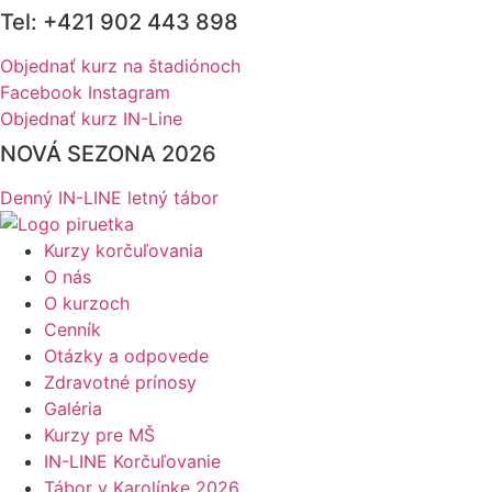
Tel: +421 902 443 898
Preskočiť
na
Objednať kurz na štadiónoch
obsah
Facebook
Instagram
Objednať kurz IN-Line
NOVÁ SEZONA 2026
Denný IN-LINE letný tábor
Kurzy korčuľovania
O nás
O kurzoch
Cenník
Otázky a odpovede
Zdravotné prínosy
Galéria
Kurzy pre MŠ
IN-LINE Korčuľovanie
Tábor v Karolínke 2026