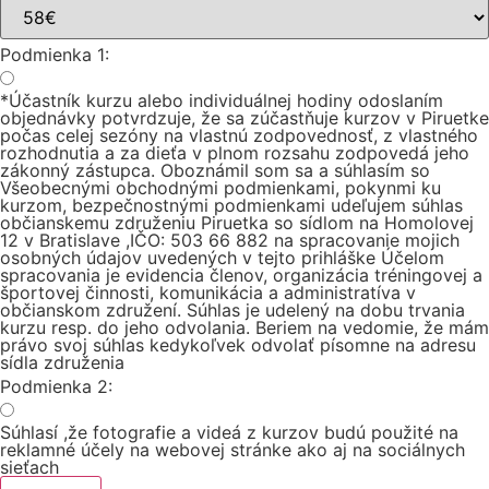
Podmienka 1:
*Účastník kurzu alebo individuálnej hodiny odoslaním
objednávky potvrdzuje, že sa zúčastňuje kurzov v Piruetke
počas celej sezóny na vlastnú zodpovednosť, z vlastného
rozhodnutia a za dieťa v plnom rozsahu zodpovedá jeho
zákonný zástupca. Oboznámil som sa a súhlasím so
Všeobecnými obchodnými podmienkami, pokynmi ku
kurzom, bezpečnostnými podmienkami udeľujem súhlas
občianskemu združeniu Piruetka so sídlom na Homolovej
12 v Bratislave ,IČO: 503 66 882 na spracovanie mojich
osobných údajov uvedených v tejto prihláške Účelom
spracovania je evidencia členov, organizácia tréningovej a
športovej činnosti, komunikácia a administratíva v
občianskom združení. Súhlas je udelený na dobu trvania
kurzu resp. do jeho odvolania. Beriem na vedomie, že mám
právo svoj súhlas kedykoľvek odvolať písomne na adresu
sídla združenia
Podmienka 2:
Súhlasí ,že fotografie a videá z kurzov budú použité na
reklamné účely na webovej stránke ako aj na sociálnych
sieťach