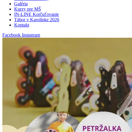
Galéria
Kurzy pre MŠ
IN-LINE Korčuľovanie
Tábor v Karolínke 2026
Kontakt
Facebook
Instagram