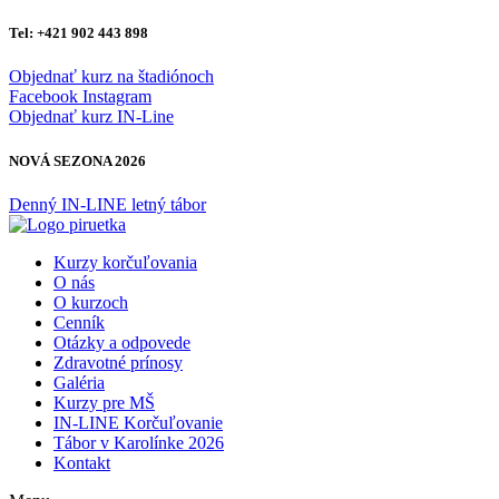
Preskočiť
Tel: +421 902 443 898
na
obsah
Objednať kurz na štadiónoch
Facebook
Instagram
Objednať kurz IN-Line
NOVÁ SEZONA 2026
Denný IN-LINE letný tábor
Kurzy korčuľovania
O nás
O kurzoch
Cenník
Otázky a odpovede
Zdravotné prínosy
Galéria
Kurzy pre MŠ
IN-LINE Korčuľovanie
Tábor v Karolínke 2026
Kontakt