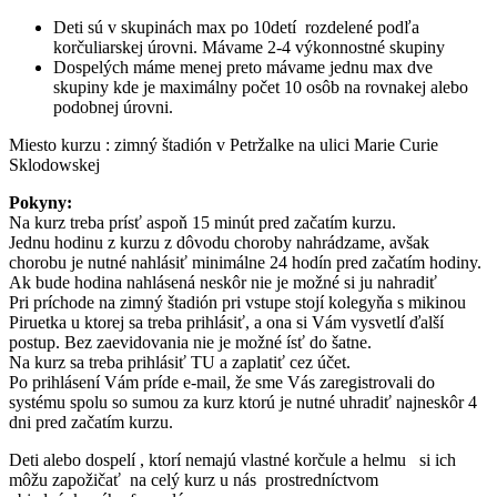
Deti sú v skupinách max po 10detí rozdelené podľa
korčuliarskej úrovni. Mávame 2-4 výkonnostné skupiny
Dospelých máme menej preto mávame jednu max dve
skupiny kde je maximálny počet 10 osôb na rovnakej alebo
podobnej úrovni.
Miesto kurzu : zimný štadión v Petržalke na ulici Marie Curie
Sklodowskej
Pokyny:
Na kurz treba prísť aspoň 15 minút pred začatím kurzu.
Jednu hodinu z kurzu z dôvodu choroby nahrádzame, avšak
chorobu je nutné nahlásiť minimálne 24 hodín pred začatím hodiny.
Ak bude hodina nahlásená neskôr nie je možné si ju nahradiť
Pri príchode na zimný štadión pri vstupe stojí kolegyňa s mikinou
Piruetka u ktorej sa treba prihlásiť, a ona si Vám vysvetlí ďalší
postup. Bez zaevidovania nie je možné ísť do šatne.
Na kurz sa treba prihlásiť TU a zaplatiť cez účet.
Po prihlásení Vám príde e-mail, že sme Vás zaregistrovali do
systému spolu so sumou za kurz ktorú je nutné uhradiť najneskôr 4
dni pred začatím kurzu.
Deti alebo dospelí , ktorí nemajú vlastné korčule a helmu si ich
môžu zapožičať na celý kurz u nás prostredníctvom