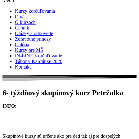
Menu
Kurzy korčuľovania
O nás
O kurzoch
Cenník
Otázky a odpovede
Zdravotné prínosy
Galéria
Kurzy pre MŠ
IN-LINE Korčuľovanie
Tábor v Karolínke 2026
Kontakt
6- týždňový skupinový kurz Petržalka
INFO:
6-týždňový skupinový kurz trvá od 1.3.2026 do 12.4.2026 (6 x
nedeľa ) okrem 5.4.2026 v čase 14:45-15:45
Skupinové kurzy sú určené ako pre deti tak aj pre dospelých.