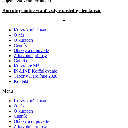
objednávkového formulára.
Korčule je nutné vrátiť vždy v posledný deň kurzu
Kurzy korčuľovania
O nás
O kurzoch
Cenník
Otázky a odpovede
Zdravotné prínosy
Galéria
Kurzy pre MŠ
IN-LINE Korčuľovanie
Tábor v Karolínke 2026
Kontakt
Menu
Kurzy korčuľovania
O nás
O kurzoch
Cenník
Otázky a odpovede
Zdravotné prínosy